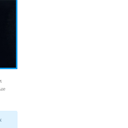
м
ые
х