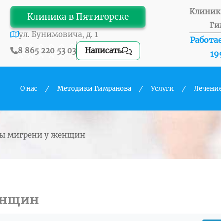
Клиник
Клиника в Пятигорске
Ги
ул. Бунимовича, д. 1
Работае
8 865 220 53 03
Написать
19
О нас
Методики Гимранова
Услуги
Лечени
мы мигрени у женщин
енщин