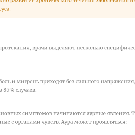
ожно развитие хронического течения заболевания и
уса.
 протекания, врачи выделяют несколько специфиче
боль и мигрень приходят без сильного напряжения
 80% случаев.
 основных симптомов начинаются аурные явления. Т
ые с органами чувств. Аура может проявляться: