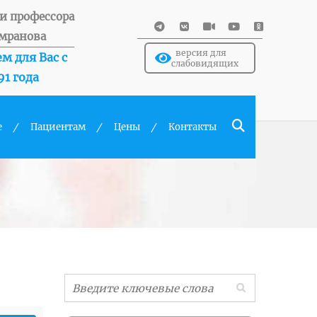
и профессора
мранова
версия для
м для Вас с
слабовидящих
91 года
е
Пациентам
Цены
Контакты