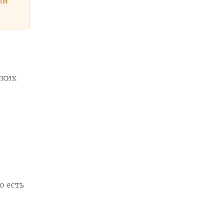
ли
ских
,
о есть