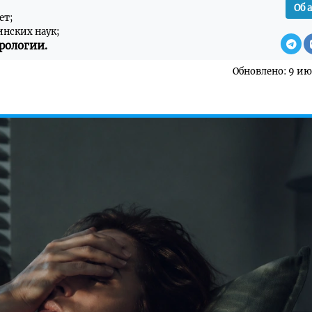
Об 
ет;
инских наук;
рологии.
Обновлено: 9 ию