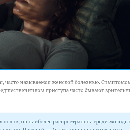
ия, часто называемая женской болезнью. Симптомо
 предшественником приступа часто бывают зрительн
их полов, но наиболее распространена среди молоды
зраста. После 40 — 45 лет, признаки мигрени у