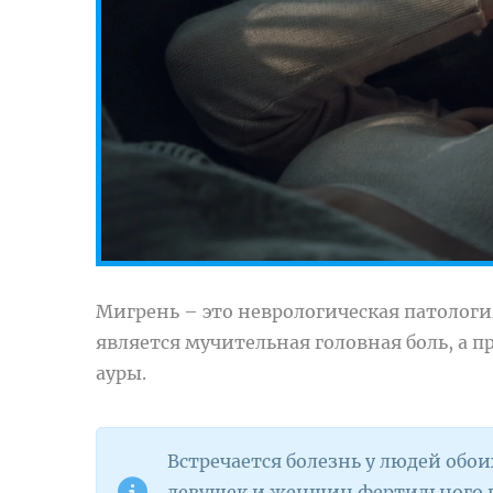
Мигрень – это неврологическая патолог
является мучительная головная боль, а
ауры.
Встречается болезнь у людей обо
девушек и женщин фертильного во