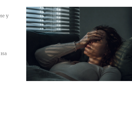
е у
 на