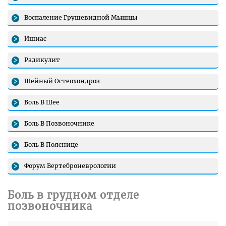
Воспаление Грушевидной Мышцы
Ишиас
Радикулит
Шейный Остеохондроз
Боль В Шее
Боль В Позвоночнике
Боль В Пояснице
Форум Вертеброневрологии
Боль в грудном отделе
позвоночника