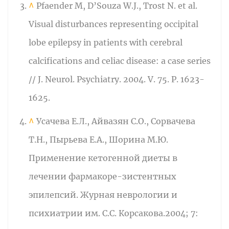
^
Pfaender M, D’Souza W.J., Trost N. et al.
Visual disturbances representing occipital
lobe epilepsy in patients with cerebral
calcifications and celiac disease: a case series
// J. Neurol. Psychiatry. 2004. V. 75. P. 1623-
1625.
^
Усачева Е.Л., Айвазян С.О., Сорвачева
Т.Н., Пырьева Е.А., Шорина М.Ю.
Применение кетогенной диеты в
лечении фармакоре-зистентных
эпилепсий. Журная неврологии и
психиатрии им. С.С. Корсакова.2004; 7: