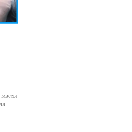
м массы
ля