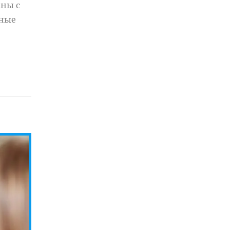
аны с
бные