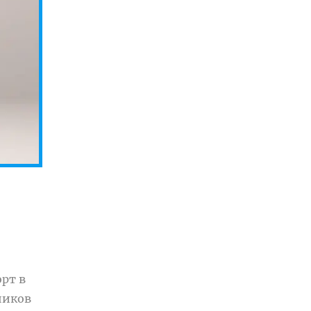
рт в
ников