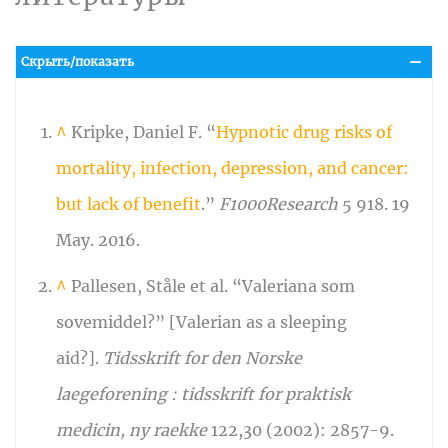
Скрыть/показать
^
Kripke, Daniel F. “
Hypnotic drug risks of
mortality, infection, depression, and cancer:
but lack of benefit
.”
F1000Research
5 918. 19
May. 2016.
^
Pallesen, Ståle et al. “Valeriana som
sovemiddel?” [Valerian as a sleeping
aid?].
Tidsskrift for den Norske
laegeforening : tidsskrift for praktisk
medicin, ny raekke
122,30 (2002): 2857-9.