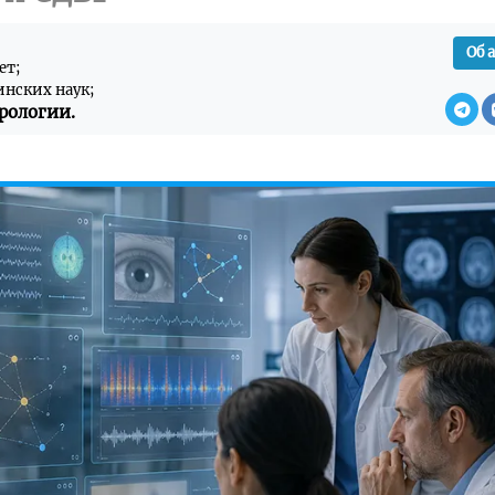
Об 
ет;
инских наук;
рологии.