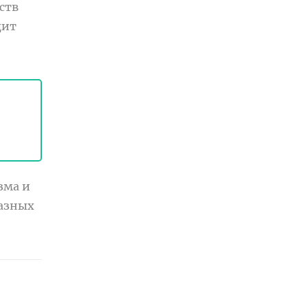
ств
дит
зма и
разных