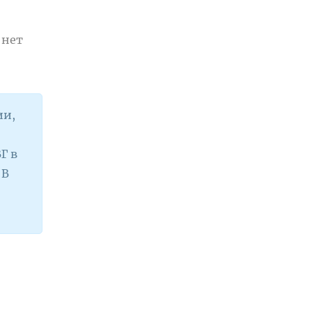
 нет
ии,
Г в
 В