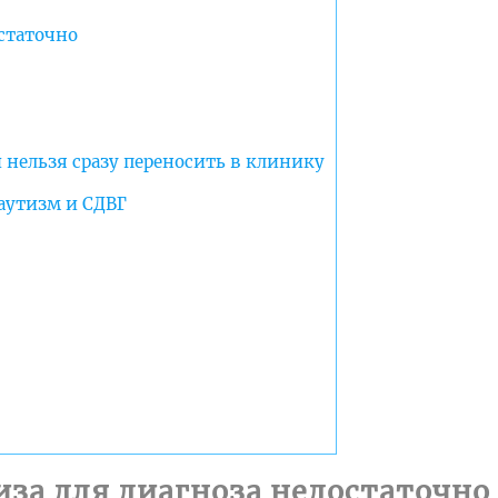
статочно
нельзя сразу переносить в клинику
аутизм и СДВГ
иза для диагноза недостаточно