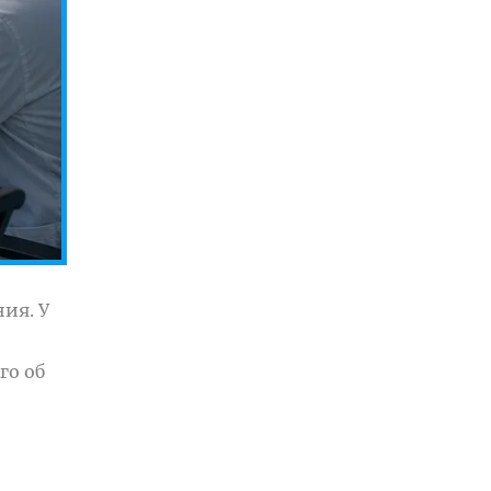
ия. У
го об