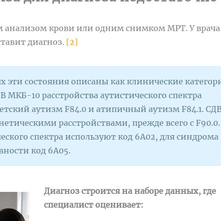
м анализом крови или одним снимком МРТ. У врача
ставит диагноз.
[2]
 эти состояния описаны как клинические категор
 В МКБ-10 расстройства аутистического спектра
детский аутизм F84.0 и атипичный аутизм F84.1. СДВ
етическими расстройствами, прежде всего с F90.0.
еского спектра используют код 6A02, для синдрома
ности код 6A05.
Диагноз строится на наборе данных, где
специалист оценивает: