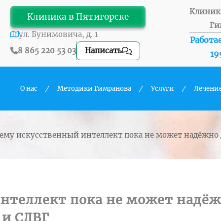
Клиник
Клиника в Пятигорске
Ги
ул. Бунимовича, д. 1
Работае
8 865 220 53 03
Написать
19
О нас
Методики Гимранова
Услуги
Лечени
чему искусственный интеллект пока не может надёжно
нтеллект пока не может надё
 и СДВГ