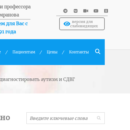
и профессора
мранова
версия для
м для Вас с
слабовидящих
91 года
е
Пациентам
Цены
Контакты
 диагностировать аутизм и СДВГ
жно