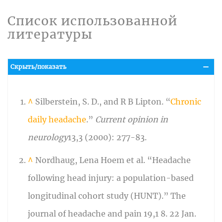
Список использованной
литературы
Скрыть/показать
^
Silberstein, S. D., and R B Lipton. “
Chronic
daily headache
.”
Current opinion in
neurology
13,3 (2000): 277-83.
^
Nordhaug, Lena Hoem et al. “Headache
following head injury: a population-based
longitudinal cohort study (HUNT).” The
journal of headache and pain 19,1 8. 22 Jan.