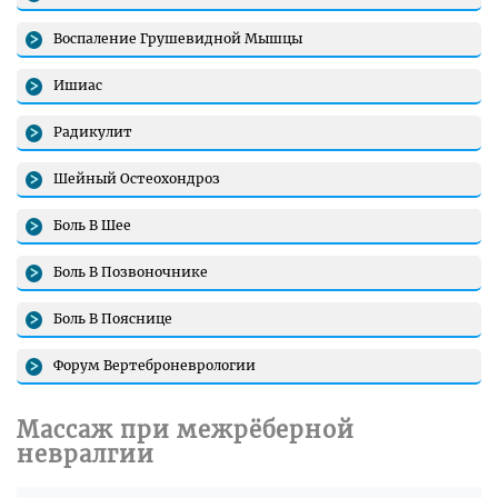
Воспаление Грушевидной Мышцы
Ишиас
Радикулит
Шейный Остеохондроз
Боль В Шее
Боль В Позвоночнике
Боль В Пояснице
Форум Вертеброневрологии
Массаж при межрёберной
невралгии