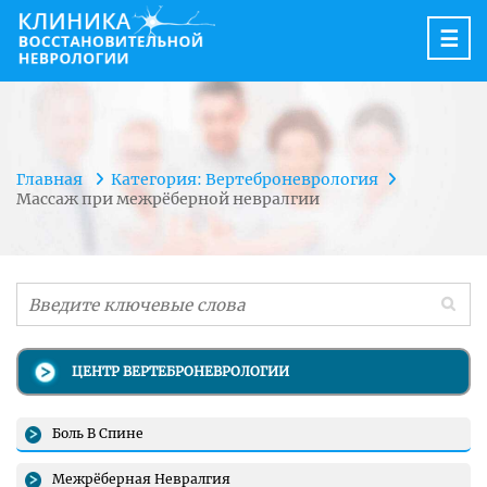
☰
Главная
Категория: Вертеброневрология
Массаж при межрёберной невралгии
ЦЕНТР ВЕРТЕБРОНЕВРОЛОГИИ
Боль В Спине
Межрёберная Невралгия