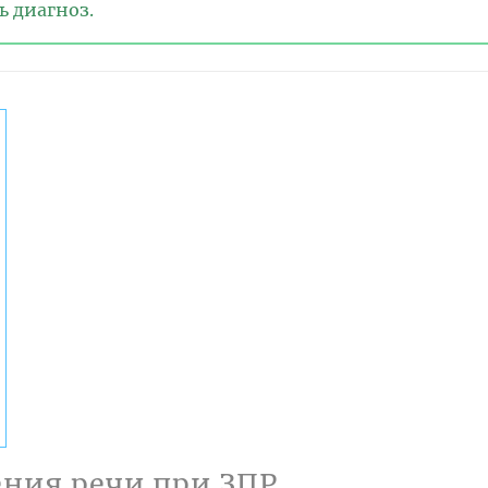
ь диагноз.
ния речи при ЗПР