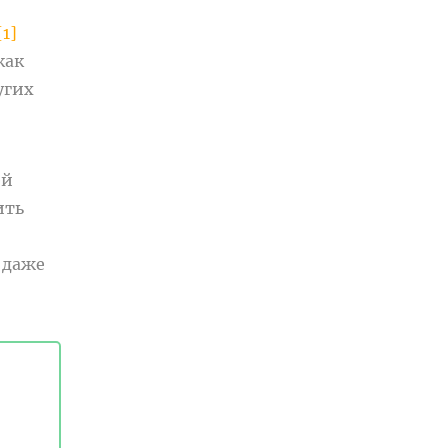
[1]
 как
угих
ей
ить
 даже