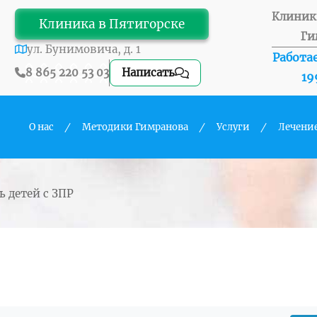
Клиник
Клиника в Пятигорске
Ги
ул. Бунимовича, д. 1
Работае
8 865 220 53 03
Написать
19
О нас
Методики Гимранова
Услуги
Лечени
чь детей с ЗПР