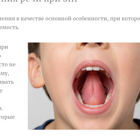
шения в качестве основной особенности, при котор
емость.
при
о
сто не
мму,
ивать
т
.
торые