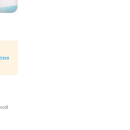
ития
ьной