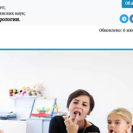
Об 
ет;
инских наук;
рологии.
Обновлено: 6 ию