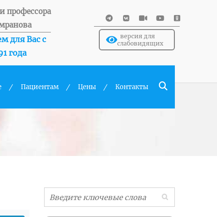
и профессора
мранова
версия для
м для Вас с
слабовидящих
91 года
е
Пациентам
Цены
Контакты