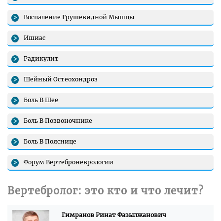
Воспаление Грушевидной Мышцы
Ишиас
Радикулит
Шейный Остеохондроз
Боль В Шее
Боль В Позвоночнике
Боль В Пояснице
Форум Вертеброневрологии
Вертебролог: это кто и что лечит?
Гимранов Ринат Фазылжанович