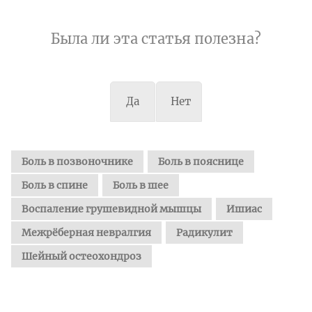
Была ли эта статья полезна?
Да
Нет
Боль в позвоночнике
Боль в пояснице
Боль в спине
Боль в шее
Воспаление грушевидной мышцы
Ишиас
Межрёберная невралгия
Радикулит
Шейный остеохондроз