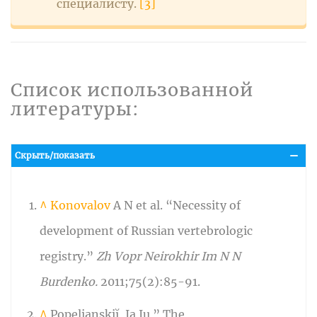
специалисту.
[3]
Список использованной
литературы:
Скрыть/показать
^
Konovalov
A N et al. “Necessity of
development of Russian vertebrologic
registry.”
Zh Vopr Neirokhir Im N N
Burdenko
.
2011;75(2):85-91.
^
Popelianskiĭ,
Ia Iu ”
The