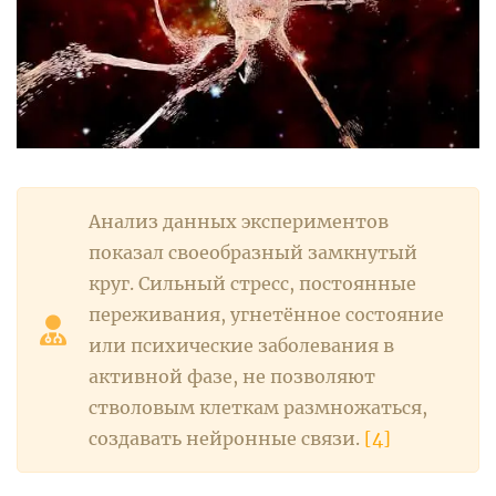
Анализ данных экспериментов
показал своеобразный замкнутый
круг. Сильный стресс, постоянные
переживания, угнетённое состояние
или психические заболевания в
активной фазе, не позволяют
стволовым клеткам размножаться,
создавать нейронные связи.
[4]