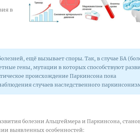
вия в
болезней, ещё вызывает споры. Так, в случае БА (бо
етные гены, мутации в которых способствуют раз
етическое происхождение Паркинсона пока
 наблюдения случаев наследственного паркинсониз
азвития болезни Альцгеймера и Паркинсона, стано
нии выявленных особенностей: