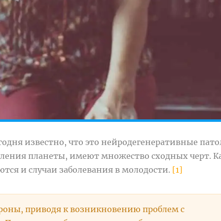
годня известно, что это нейродегенеративные пато
еления планеты, имеют множество сходных черт. К
ются и случаи заболевания в молодости.
[1]
йроны, приводя к возникновению проблем с