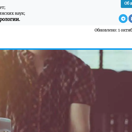
Об 
ет;
инских наук;
рологии.
Обновлено: 1 октяб