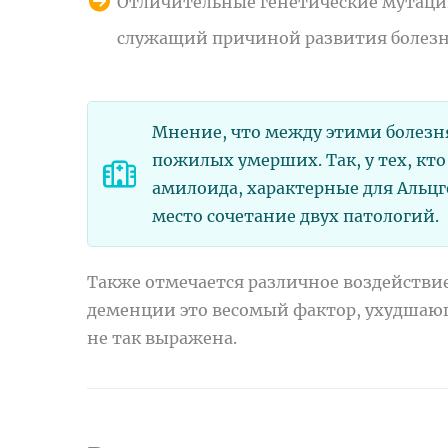
Отличительные генетические мутации.
служащий причиной развития болезн
Мнение, что между этими болезня
пожилых умерших. Так, у тех, к
амилоида, характерные для Альцг
место сочетание двух патологий.
Также отмечается различное воздействие
деменции это весомый фактор, ухудшающ
не так выражена.