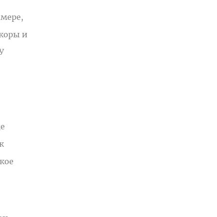
мере,
коры и
У
ще
к
кое