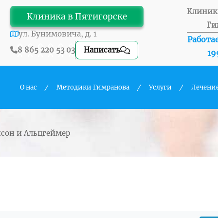
Клиник
Клиника в Пятигорске
Ги
ул. Бунимовича, д. 1
Работае
8 865 220 53 03
Написать
19
О нас
Методики Гимранова
Услуги
Лечени
нсон и Альцгеймер