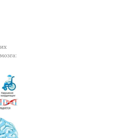
щих
мозга: