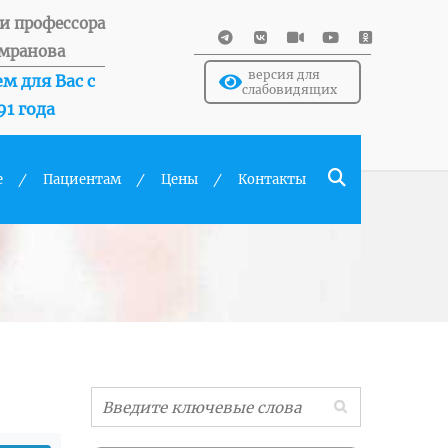
и профессора
мранова
версия для
м для Вас с
слабовидящих
91 года
е
Пациентам
Цены
Контакты