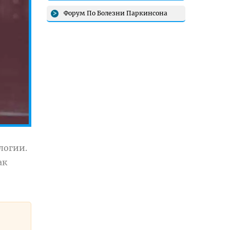
Форум По Болезни Паркинсона
логии.
ак