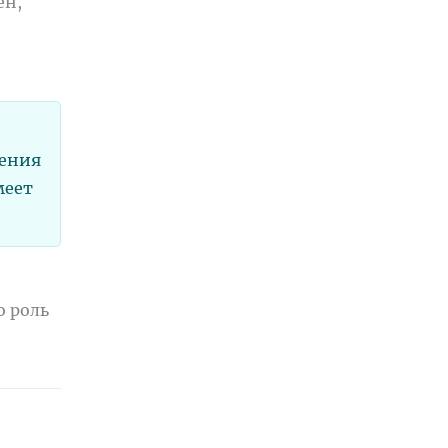
ен,
жения
меет
о роль