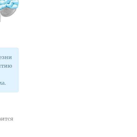
лезни
витию
ма.
вится